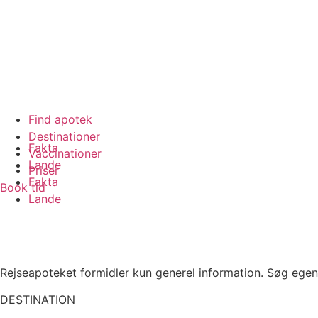
Find apotek
Destinationer
Fakta
Vaccinationer
Lande
Priser
Fakta
Book tid
Lande
Rejseapoteket formidler kun generel information. Søg egen
DESTINATION