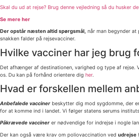
Skal du ud at rejse? Brug denne vejledning så du husker det
Se mere her
Der opstår næsten altid spørgsmål,
når man begynder at pl
snakken falder på rejsevacciner.
Hvilke vacciner har jeg brug fo
Det afhænger af destinationen, varighed og type af rejse. 
os. Du kan på forhånd orientere dig
her
.
Hvad er forskellen mellem a
Anbefalede vacciner
beskytter dig mod sygdomme, der er a
for at komme ind i landet. Vi følger statens serums institut
Påkrævede vacciner
er nødvendige for indrejse i nogle lan
Der kan også være krav om poliovaccination ved
udrejse
f