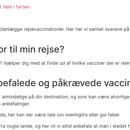
 hele i farten.
anlægge rejsevaccinationer. Her har vi samlet svarene på no
r til min rejse?
Vi hjælper dig med at finde ud af hvilke vacciner der er r
nbefalede og påkrævede vacci
lmindelige på din destination, og som kan være alvorlige h
s anbefalinger.
de, her kan der være tale om meningitis eller gul feber.
ra nogle lande, og her vil vi altid anbefale at man i stedet