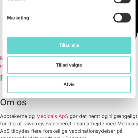
Marketing
Tillad alle
Rejseapoteket formidler kun generel information. Læs
Tillad valgte
mere her.
Forfatter
Afvis
Cecilia Kabels
, Advisor ved Medicals ApS
Om os
Apotekerne og
Medicals ApS
gør det nemt og tilgængeligt
for dig at blive rejsevaccineret. I samarbejde med Medicals
ApS tilbydes flere forskellige vaccinationsydelser på