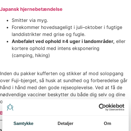
Japansk hjernebetændelse
Smitter via myg.
Forekommer hovedsageligt i juli–oktober i fugtige
landdistrikter med grise og fugle.
Anbefalet ved ophold ≥4 uger i landområder,
eller
kortere ophold med intens eksponering
(camping, hiking)
Inden du pakker kufferten og stikker af mod solopgang
over Fuji-bjerget, så husk at sundhed og forberedelse går
hånd i hånd med den gode rejseoplevelse. Ved at få de
nødvendige vacciner beskytter du både dig selv og dine
omgivelser
.
Book en tid
,
så skal vi nok sørge for, at du kan rejse trygt
– og med ro i maven.
Samtykke
Detaljer
Om