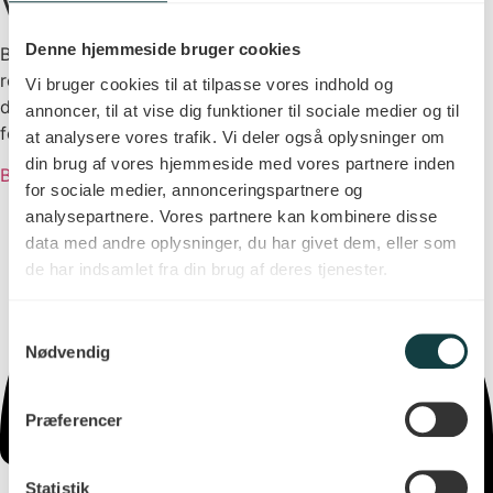
Vaccinerådgivning
Denne hjemmeside bruger cookies
Book tid til en rejsekonsultation hos en af vores
rejserådgivere, hvis du planlægger at rejse. Så
hjælper vi
Vi bruger cookies til at tilpasse vores indhold og
dig med at vurdere, hvilke vaccinationer, der er relevante
annoncer, til at vise dig funktioner til sociale medier og til
for
d
in rejse.
at analysere vores trafik. Vi deler også oplysninger om
din brug af vores hjemmeside med vores partnere inden
Book tid
for sociale medier, annonceringspartnere og
analysepartnere. Vores partnere kan kombinere disse
data med andre oplysninger, du har givet dem, eller som
de har indsamlet fra din brug af deres tjenester.
Samtykkevalg
Nødvendig
Præferencer
Statistik