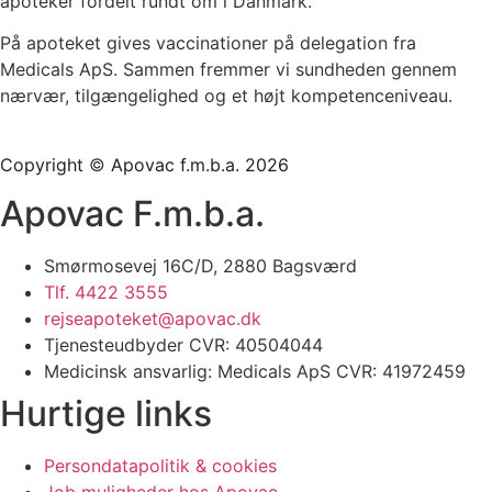
apoteker fordelt rundt om i Danmark.
På apoteket gives vaccinationer på delegation fra
Medicals ApS. Sammen fremmer vi sundheden gennem
nærvær, tilgængelighed og et højt kompetenceniveau.
Copyright
©
Apovac f.m.b.a. 2026
Apovac F.m.b.a.
Smørmosevej 16C/D, 2880 Bagsværd
Tlf. 4422 3555
rejseapoteket@apovac.dk
Tjenesteudbyder CVR: 40504044
Medicinsk ansvarlig: Medicals ApS CVR: 41972459
Hurtige links
Persondatapolitik & cookies