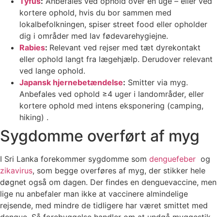
Tyfus
:
Anbefales ved ophold over én uge – eller ved
kortere ophold, hvis du bor sammen med
lokalbefolkningen, spiser street food eller opholder
dig i områder med lav fødevarehygiejne.
Rabies
:
Relevant ved rejser med tæt dyrekontakt
eller ophold langt fra lægehjælp. Derudover relevant
ved lange ophold.
Japansk hjernebetændelse
:
Smitter via myg.
Anbefales ved ophold ≥4 uger i landområder, eller
kortere ophold med intens eksponering (camping,
hiking) .
Sygdomme overført af myg
I Sri Lanka forekommer sygdomme som
denguefeber
og
zikavirus
, som begge overføres af myg, der stikker hele
døgnet også om dagen. Der findes en denguevaccine, men
lige nu anbefaler man ikke at vaccinere almindelige
rejsende, med mindre de tidligere har været smittet med
dengue. Så forebyggelse handler om at undgå myggestik.