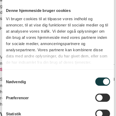
gerne 5-6 uger før. Flere vacciner kræver mere end én
Denne hjemmeside bruger cookies
dosis for optimal effekt. Men tvivl aldrig, det er altid for
sent at tage kontakt til rejserådgivning.
Vi bruger cookies til at tilpasse vores indhold og
annoncer, til at vise dig funktioner til sociale medier og til
Hos Rejseapoteket.dk vurderer vi dine behov ud fra:
at analysere vores trafik. Vi deler også oplysninger om
din brug af vores hjemmeside med vores partnere inden
Dine rejsemål og rute
for sociale medier, annonceringspartnere og
Rejsens varighed
analysepartnere. Vores partnere kan kombinere disse
Planlagte aktiviteter og opholdstyper
data med andre oplysninger, du har givet dem, eller som
Vi anbefaler også, at du pakker et rejseapotek med fx
de har indsamlet fra din brug af deres tjenester.
myggespray, basismedicin, hånddesinfektion og solcreme.
Se mere her.
Samtykkevalg
Sørg for at få relevante vacciner, beskyt dig effektivt mod
Nødvendig
myg, og pak et godt rejseapotek, så du er klar til både
hverdagsoplevelser og uforudsete situationer. Med de
rette forholdsregler kan du trygt opleve alt det, Sri Lanka
Præferencer
har at byde på.
Vaccinerådgivning
Statistik