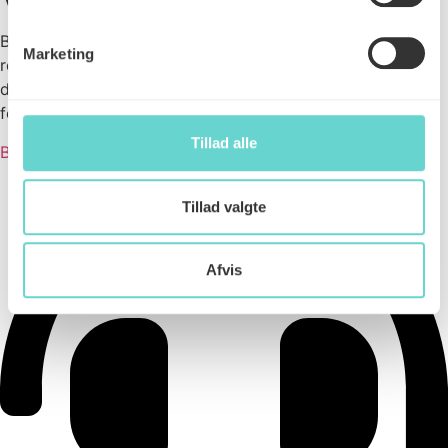
Book tid til en rejsekonsultation hos en af vores
Marketing
rejserådgivere, hvis du planlægger at rejse. Så
hjælper vi
dig med at vurdere, hvilke vaccinationer, der er relevante
for
d
in rejse.
Tillad alle
Book tid
Tillad valgte
Afvis