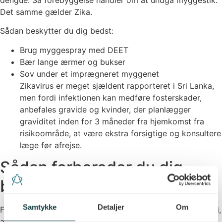
Det samme gælder Zika.
Sådan beskytter du dig bedst:
Brug myggespray med DEET
Bær lange ærmer og bukser
Sov under et imprægneret myggenet
Zikavirus er meget sjældent rapporteret i Sri Lanka,
men fordi infektionen kan medføre fosterskader,
anbefales gravide og kvinder, der planlægger
graviditet inden for 3 måneder fra hjemkomst fra
risikoområde, at være ekstra forsigtige og konsultere
læge før afrejse.
Sådan forbereder du dig
bedst
Samtykke
Detaljer
Om
For at få den bedste beskyttelse under rejsen, anbefaler vi,
at du booker en rejsekonsultation i god tid før afrejse
–